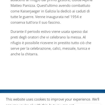
Matteo Panizza. Quest’ultimo avendo combattuto
come Kaiserjaeger in Galizia la dedicò ai caduti di
tutte le guerre.
Venne inaugurata nel 1954 e
conserva tutt’ora il suo fascino.
Durante il periodo
estivo viene usata spesso dai
preti degli oratori che vi celebrano la messa. Al
rifugio è possibile ricevere in prestito tutto ciò che
serve per la celebrazione,
calici, messale, tunica e
anche la chitarra.
Rifugio Stavèl F. Denza - P.IVA 01659870222 | CIN:
This website uses cookies to improve your experience. We'll
IT022213B8X5XJ5QT5