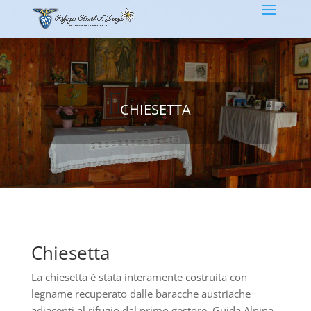
CHIESETTA
Chiesetta
La
chiesetta è stata interamente costruita con
legname recuperato dalle baracche austriache
adiacenti al rifugio dal primo gestore, Guida Alpina