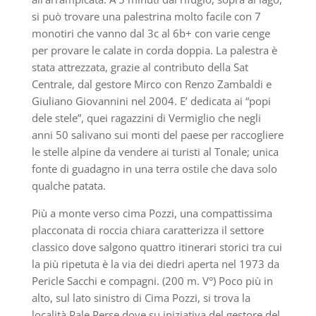
si può trovare una palestrina molto facile con 7
monotiri che vanno dal 3c al 6b+ con varie cenge
per provare le calate in corda doppia. La palestra è
stata attrezzata, grazie al contributo della Sat
Centrale, dal gestore Mirco con Renzo Zambaldi e
Giuliano Giovannini nel 2004. E’ dedicata ai “popi
dele stele”, quei ragazzini di Vermiglio che negli
anni 50 salivano sui monti del paese per raccogliere
le stelle alpine da vendere ai turisti al Tonale; unica
fonte di guadagno in una terra ostile che dava solo
qualche patata.
Più a monte verso cima Pozzi, una compattissima
placconata di roccia chiara caratterizza il settore
classico dove salgono quattro itinerari storici tra cui
la più ripetuta è la via dei diedri aperta nel 1973 da
Pericle Sacchi e compagni. (200 m. V°) Poco più in
alto, sul lato sinistro di Cima Pozzi, si trova la
località Pale Perse dove su iniziativa del gestore del