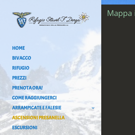
Mappa i
HOME
BIVACCO
RIFUGIO
PREZZI
PRENOTA ORA!
COME RAGGIUNGERCI
ARRAMPICATE E FALESIE
ASCENSIONI PRESANELLA
ESCURSIONI