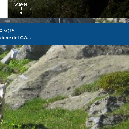
5XJ5QT5
zione del C.A.I.