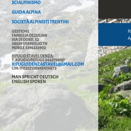
SCIALPINISMO
GUIDA ALPINA
SOCIETÀ ALPINISTI TRENTINI
R
GESTIONE
FAMIGLIA DEZULIAN
A
VIA DI DOSSI, 52
38029 VERMIGLIO TN
MOBILE 3396233902
RIFUGIO STAVEL DENZA:
T. RIFUGIO/REFUGE 0463758187
RIFUGIODENZASTAVEL@GMAIL.COM
CIN: IT022213B8X5XJ5QT5
MAN SPRICHT DEUTSCH
ENGLISH SPOKEN