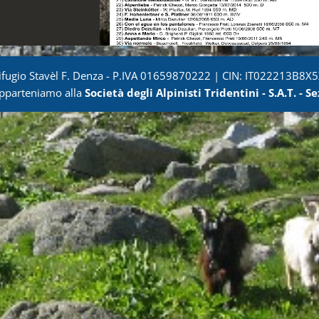
ifugio Stavèl F. Denza - P.IVA 01659870222 | CIN: IT022213B8X
pparteniamo alla
Società degli Alpinisti Tridentini - S.A.T. - Se